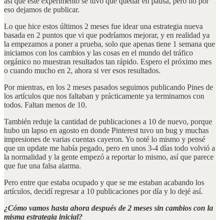
así que este experimento se tuvo que quedar en pausa, pero no por
eso dejamos de publicar.
Lo que hice estos últimos 2 meses fue idear una estrategia nueva
basada en 2 puntos que vi que podríamos mejorar, y en realidad ya
la empezamos a poner a prueba, solo que apenas tiene 1 semana que
iniciamos con los cambios y las cosas en el mundo del tráfico
orgánico no muestran resultados tan rápido. Espero el próximo mes
o cuando mucho en 2, ahora si ver esos resultados.
Por mientras, en los 2 meses pasados seguimos publicando Pines de
los artículos que nos faltaban y prácticamente ya terminamos con
todos. Faltan menos de 10.
También reduje la cantidad de publicaciones a 10 de nuevo, porque
hubo un lapso en agosto en donde Pinterest tuvo un bug y muchas
impresiones de varias cuentas cayeron. Yo noté lo mismo y pensé
que un update me había pegado, pero en unos 3-4 días todo volvió a
la normalidad y la gente empezó a reportar lo mismo, así que parece
que fue una falsa alarma.
Pero entre que estaba ocupado y que se me estaban acabando los
artículos, decidí regresar a 10 publicaciones por día y lo dejé así.
¿Cómo vamos hasta ahora después de 2 meses sin cambios con la
misma estrategia inicial?