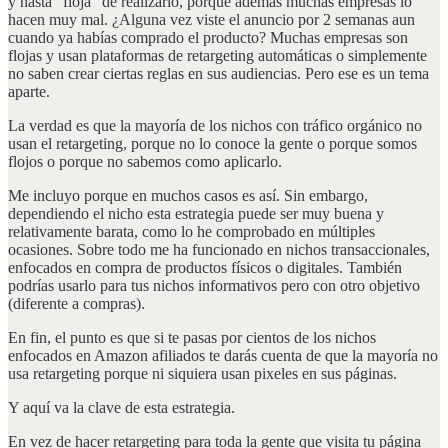
y hasta "floja" de realizarlo, porque además muchas empresas lo
hacen muy mal. ¿Alguna vez viste el anuncio por 2 semanas aun
cuando ya habías comprado el producto? Muchas empresas son
flojas y usan plataformas de retargeting automáticas o simplemente
no saben crear ciertas reglas en sus audiencias. Pero ese es un tema
aparte.
La verdad es que la mayoría de los nichos con tráfico orgánico no
usan el retargeting, porque no lo conoce la gente o porque somos
flojos o porque no sabemos como aplicarlo.
Me incluyo porque en muchos casos es así. Sin embargo,
dependiendo el nicho esta estrategia puede ser muy buena y
relativamente barata, como lo he comprobado en múltiples
ocasiones. Sobre todo me ha funcionado en nichos transaccionales,
enfocados en compra de productos físicos o digitales. También
podrías usarlo para tus nichos informativos pero con otro objetivo
(diferente a compras).
En fin, el punto es que si te pasas por cientos de los nichos
enfocados en Amazon afiliados te darás cuenta de que la mayoría no
usa retargeting porque ni siquiera usan pixeles en sus páginas.
Y aquí va la clave de esta estrategia.
En vez de hacer retargeting para toda la gente que visita tu página