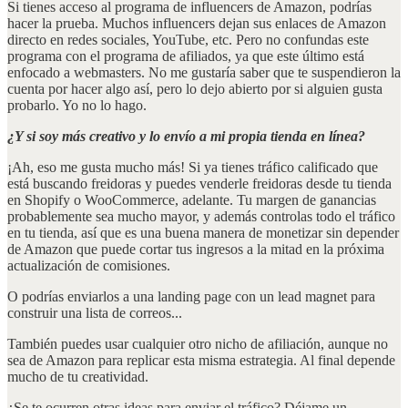
Si tienes acceso al programa de influencers de Amazon, podrías
hacer la prueba. Muchos influencers dejan sus enlaces de Amazon
directo en redes sociales, YouTube, etc. Pero no confundas este
programa con el programa de afiliados, ya que este último está
enfocado a webmasters. No me gustaría saber que te suspendieron la
cuenta por hacer algo así, pero lo dejo abierto por si alguien gusta
probarlo. Yo no lo hago.
¿Y si soy más creativo y lo envío a mi propia tienda en línea?
¡Ah, eso me gusta mucho más! Si ya tienes tráfico calificado que
está buscando freidoras y puedes venderle freidoras desde tu tienda
en Shopify o WooCommerce, adelante. Tu margen de ganancias
probablemente sea mucho mayor, y además controlas todo el tráfico
en tu tienda, así que es una buena manera de monetizar sin depender
de Amazon que puede cortar tus ingresos a la mitad en la próxima
actualización de comisiones.
O podrías enviarlos a una landing page con un lead magnet para
construir una lista de correos...
También puedes usar cualquier otro nicho de afiliación, aunque no
sea de Amazon para replicar esta misma estrategia. Al final depende
mucho de tu creatividad.
¿Se te ocurren otras ideas para enviar el tráfico? Déjame un